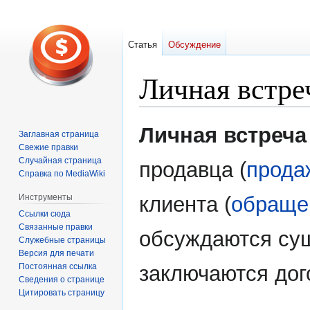
Статья
Обсуждение
Личная встре
Перейти
Перейти
Личная встреча
Заглавная страница
к
к
Свежие правки
навигации
поиску
Случайная страница
продавца (
прода
Справка по MediaWiki
Инструменты
клиента (
обраще
Ссылки сюда
Связанные правки
обсуждаются сущ
Служебные страницы
Версия для печати
Постоянная ссылка
заключаются дог
Сведения о странице
Цитировать страницу