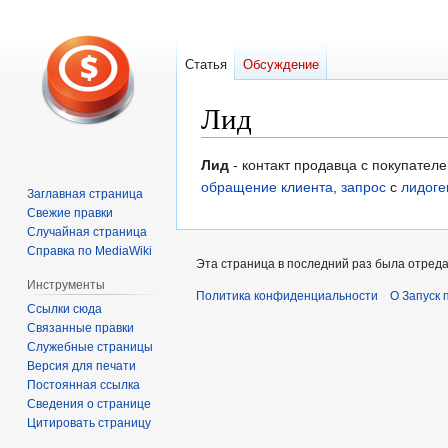
Статья
Обсуждение
Лид
Перейти
Перейти
Лид
- контакт продавца с покупател
к
к
обращение клиента
,
запрос
с
лидоге
Заглавная страница
навигации
поиску
Свежие правки
Случайная страница
Справка по MediaWiki
Эта страница в последний раз была отреда
Инструменты
Политика конфиденциальности
О Запуск 
Ссылки сюда
Связанные правки
Служебные страницы
Версия для печати
Постоянная ссылка
Сведения о странице
Цитировать страницу