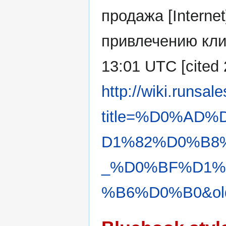
продажа [Interne
привлечению клие
13:01 UTC [cited 
http://wiki.runsal
title=%D0%AD
D1%82%D0%B8
_%D0%BF%D1%
%B6%D0%B0&old