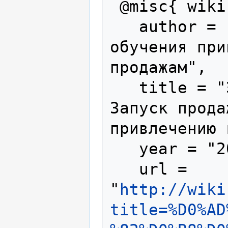
 @misc{ wiki:xxx,

   author = "Запуск продаж - портал 
обучения при
продажам",

   title = "Эффективная продажа --- 
Запуск прода
привлечению 
   year = "2016",

   url = 
"
http://wiki
title=%D0%AD