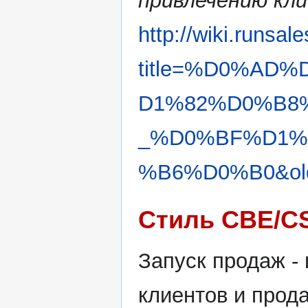
привлечению кли
http://wiki.runsal
title=%D0%AD
D1%82%D0%B8
_%D0%BF%D1%
%B6%D0%B0&old
Стиль CBE/C
Запуск продаж -
клиентов и прод