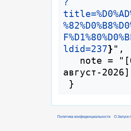
?
title=%D0%AD
%82%D0%B8%D0
F%D1%80%D0%B
ldid=237
}
",

   note = "[Online; accessed 8-
август-2026]"
Политика конфиденциальности
О Запуск 