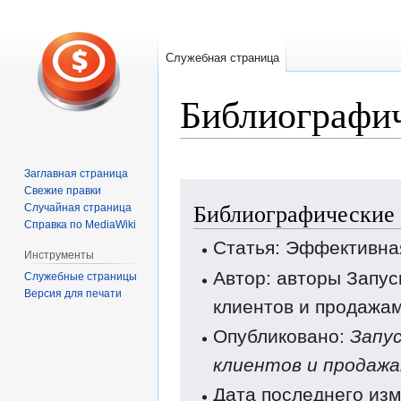
Служебная страница
Библиографич
Заглавная страница
Перейти
Перейти
Свежие правки
Библиографические 
к
к
Случайная страница
Справка по MediaWiki
навигации
поиску
Статья: Эффективна
Инструменты
Автор: авторы Запус
Служебные страницы
Версия для печати
клиентов и продажа
Опубликовано:
Запус
клиентов и продаж
Дата последнего изм