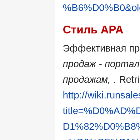
%B6%D0%B0&old
Стиль APA
Эффективная про
продаж - портал
продажам,
. Retr
http://wiki.runsal
title=%D0%AD
D1%82%D0%B8