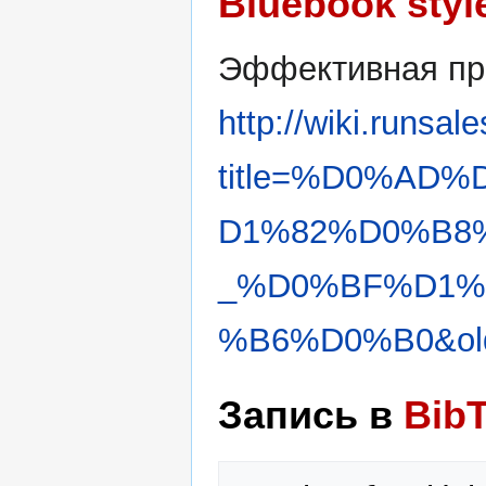
Bluebook styl
Эффективная пр
http://wiki.runsal
title=%D0%AD
D1%82%D0%B8
_%D0%BF%D1%
%B6%D0%B0&old
Запись в
Bib