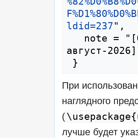
%82%D0%B8%D0
F%D1%80%D0%B
ldid=237
",

   note = "[Online; accessed 8-
август-2026]"
При использова
наглядного пред
\usepackage{
(
лучше будет указ