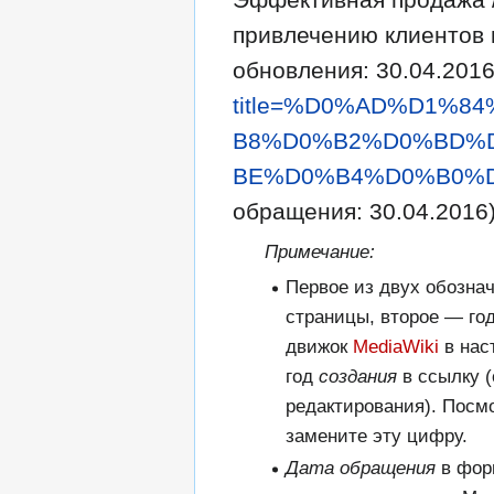
привлечению клиентов 
обновления: 30.04.201
title=%D0%AD%D1%
B8%D0%B2%D0%BD%
BE%D0%B4%D0%B0%D0
обращения: 30.04.2016)
Примечание:
Первое из двух обозна
страницы, второе — го
движок
MediaWiki
в нас
год
создания
в ссылку (
редактирования). Посм
замените эту цифру.
Дата обращения
в фор