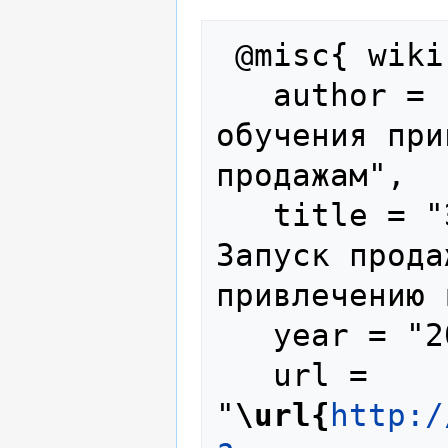
 @misc{ wiki:xxx,

   author = "Запуск продаж - портал 
обучения при
продажам",

   title = "Эффективная продажа --- 
Запуск прода
привлечению 
   year = "2016",

   url = 
"
\url{
http:/