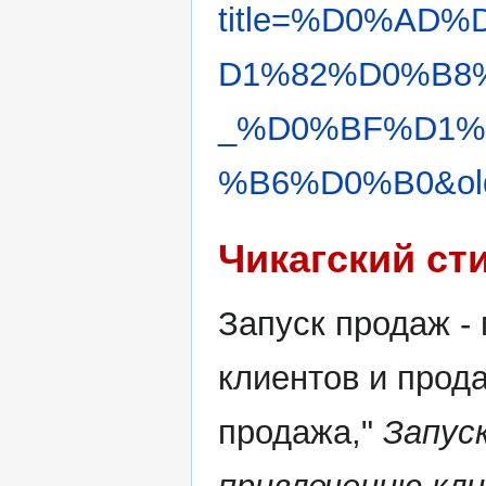
title=%D0%AD
D1%82%D0%B8
_%D0%BF%D1%
%B6%D0%B0&old
Чикагский ст
Запуск продаж -
клиентов и прод
продажа,"
Запус