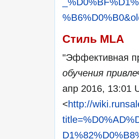
_%D0%BF%D1%
%B6%D0%B0&old
Стиль MLA
"Эффективная п
обучения привл
апр 2016, 13:01 
<
http://wiki.runsa
title=%D0%AD
D1%82%D0%B8