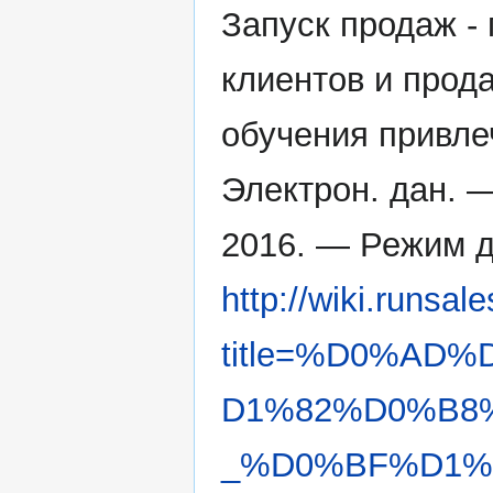
Запуск продаж -
клиентов и прода
обучения привле
Электрон. дан. 
2016. — Режим д
http://wiki.runsal
title=%D0%AD
D1%82%D0%B8
_%D0%BF%D1%