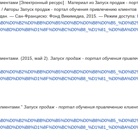
ентами [Электронный ресурс] : Материал из Запуск продаж - порт
 / Авторы Запуск продаж - портал обучения привлечению клиентов
. дан. — Сан-Франциско: Фонд Викимедиа, 2015. — Режим доступа:
D0%B0%D0%B2%D0%BB%D0%B5%D0%BD%D0%B8%D0%B5_%D0%B
D0%BD%D0%B8%D1%8F%D0%BC%D0%B8_%D1%81_%D0%BA%D0
иентами. (2015, май 2).
Запуск продаж - портал обучения привл
D0%B0%D0%B2%D0%BB%D0%B5%D0%BD%D0%B8%D0%B5_%D0%B
D0%BD%D0%B8%D1%8F%D0%BC%D0%B8_%D1%81_%D0%BA%D0
клиентами."
Запуск продаж - портал обучения привлечению клиен
D0%B0%D0%B2%D0%BB%D0%B5%D0%BD%D0%B8%D0%B5_%D0%B
D0%BD%D0%B8%D1%8F%D0%BC%D0%B8_%D1%81_%D0%BA%D0