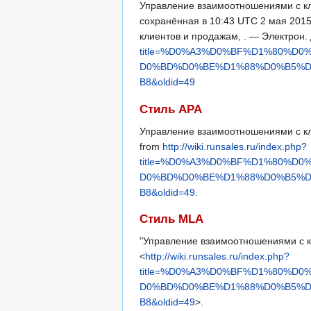
Управление взаимоотношениями с кли
сохранённая в 10:43 UTC 2 мая 2015
клиентов и продажам, . — Электрон
title=%D0%A3%D0%BF%D1%80%
D0%BD%D0%BE%D1%88%D0%B5%
B8&oldid=49
Стиль APA
Управление взаимоотношениями с кл
from
http://wiki.runsales.ru/index.php?
title=%D0%A3%D0%BF%D1%80%
D0%BD%D0%BE%D1%88%D0%B5%
B8&oldid=49
.
Стиль MLA
"Управление взаимоотношениями с 
<
http://wiki.runsales.ru/index.php?
title=%D0%A3%D0%BF%D1%80%
D0%BD%D0%BE%D1%88%D0%B5%
B8&oldid=49
>.