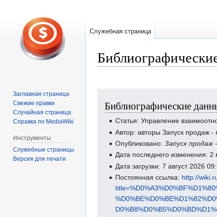
Служебная страница
Библиографические
Перейти
Перейти
Заглавная страница
Библиографические данны
Свежие правки
к
к
Случайная страница
навигации
поиску
Статья: Управление взаимоотн
Справка по MediaWiki
Автор: авторы Запуск продаж 
Инструменты
Опубликовано:
Запуск продаж 
Служебные страницы
Дата последнего изменения: 2
Версия для печати
Дата загрузки: 7 август 2026 0
Постоянная ссылка:
http://wiki
title=%D0%A3%D0%BF%D1
%D0%BE%D0%BE%D1%82%D0
D0%B8%D0%B5%D0%BD%D1%8