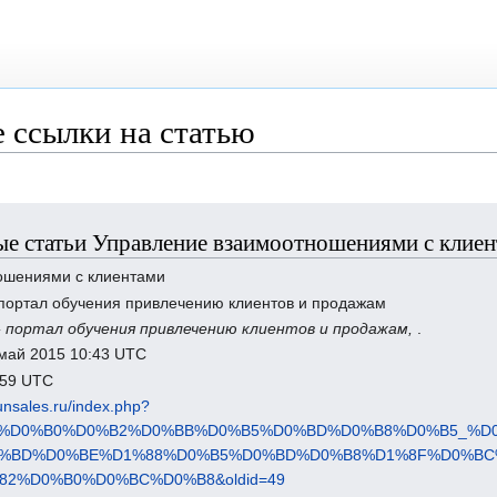
 ссылки на статью
е статьи Управление взаимоотношениями с клие
ошениями с клиентами
- портал обучения привлечению клиентов и продажам
- портал обучения привлечению клиентов и продажам,
.
 май 2015 10:43 UTC
9:59 UTC
.runsales.ru/index.php?
%80%D0%B0%D0%B2%D0%BB%D0%B5%D0%BD%D0%B8%D0%B5_%
%BD%D0%BE%D1%88%D0%B5%D0%BD%D0%B8%D1%8F%D0%BC
2%D0%B0%D0%BC%D0%B8&oldid=49