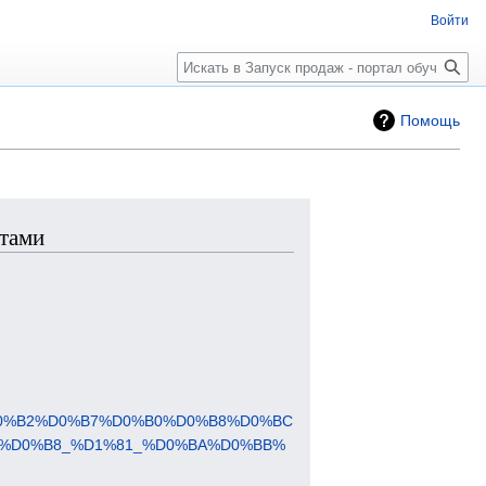
Войти
Поиск
Помощь
нтами
D0%B2%D0%B7%D0%B0%D0%B8%D0%BC
%D0%B8_%D1%81_%D0%BA%D0%BB%