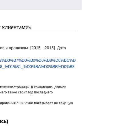
с клиентами»
ов и продажам. [2015—2015]. Дата
B2%D0%B7%D0%B0%D0%B8%D0%BC%D
8_%D1%81_%D0%BA%D0%BB%D0%B8
менения
страницы. К сожалению, движок
него также стоит год последнего
ширования ошибочно показывает не текущую
ись)