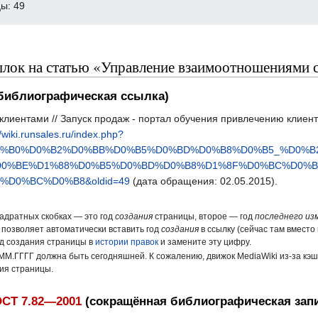
ы: 49
лок на статью «Управление взаимоотношениями 
библиографическая ссылка)
лиентами // Запуск продаж - портал обучения привлечению клиент
//wiki.runsales.ru/index.php?
%D0%B0%D0%B2%D0%BB%D0%B5%D0%BD%D0%B8%D0%B5_%D0%
0%BE%D1%88%D0%B5%D0%BD%D0%B8%D1%8F%D0%BC%D0%B
D0%BC%D0%B8&oldid=49
(дата обращения: 02.05.2015).
вадратных скобках — это год
создания
страницы, второе — год
последнего из
 позволяет автоматически вставить год
создания
в ссылку (сейчас там вместо 
од создания страницы в
истории правок
и замените эту цифру.
ММ.ГГГГ должна быть сегодняшней. К сожалению, движок MediaWiki из-за кэ
ния страницы.
СТ 7.82—2001
(сокращённая библиографическая зап