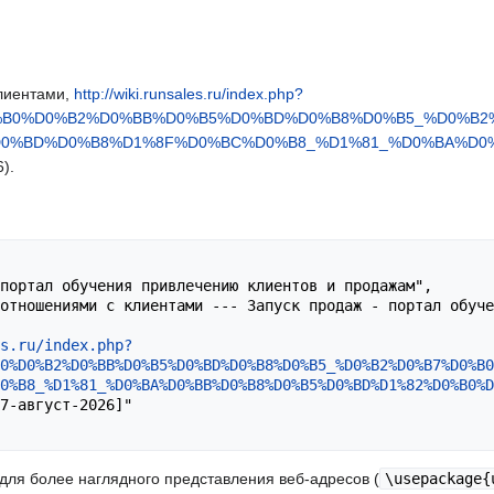
лиентами,
http://wiki.runsales.ru/index.php?
D0%B0%D0%B2%D0%BB%D0%B5%D0%BD%D0%B8%D0%B5_%D0%B
D0%BD%D0%B8%D1%8F%D0%BC%D0%B8_%D1%81_%D0%BA%D0
6).
s.ru/index.php?
0%D0%B2%D0%BB%D0%B5%D0%BD%D0%B8%D0%B5_%D0%B2%D0%B7%D0%B0
0%B8_%D1%81_%D0%BA%D0%BB%D0%B8%D0%B5%D0%BD%D1%82%D0%B0%D
l для более наглядного представления веб-адресов (
\usepackage{