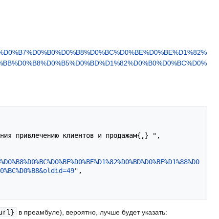
2%D0%B7%D0%B0%D0%B8%D0%BC%D0%BE%D0%BE%D1%82%
%BB%D0%B8%D0%B5%D0%BD%D1%82%D0%B0%D0%BC%D0%
%D0%B8%D0%BC%D0%BE%D0%BE%D1%82%D0%BD%D0%BE%D1%88%D0
0%BC%D0%B8&oldid=49
",

url}
в преамбуле), вероятно, лучше будет указать: