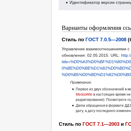
Идентификатор версии страниц
Варианты оформления ссы
Стиль по
ГОСТ 7.0.5—2008
(
Управление взаимоотношениями с к
обновления: 02.05.2015. URL:
http:
title=%D0%A3%D0%BF%D1%80
0%BE%D0%BE%D1%82%D0%BD%D
%D0%B5%D0%BD%D1%82%D0%B0%
Примечание:
Первое из двух обозначений в к
MediaWiki
в настоящее время не
редактирования). Посмотрите г
Дата обращения
в формате ДД.
дату, а дату последнего измене
Стиль по
ГОСТ 7.1—2003
и
ГО