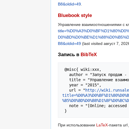
B8&oldid=49
.
Bluebook style
Управление взаимоотношениями с к
title=%D0%A3%D0%BF%D1%80%
D0%BD%D0%BE%D1%88%D0%B5%
B8&oldid=49
(last visited август 7, 202
Запись в
BibTeX
 @misc{ wiki:xxx,

   author = "Запуск продаж - портал обучения привлечению клиентов и продажам",

   title = "Управление взаимоотношениями с клиентами --- Запуск продаж - портал обучения привлечению клиентов и продажам{,} ",

   year = "2015",

   url = "
http://wiki.runsale
title=%D0%A3%D0%BF%D1%80%D0%B
%B5%D0%BD%D0%B8%D1%8F%D0%BC%D
   note = "[Online; accessed 7-август-2026]"

При использовании
LaTeX
-пакета ur