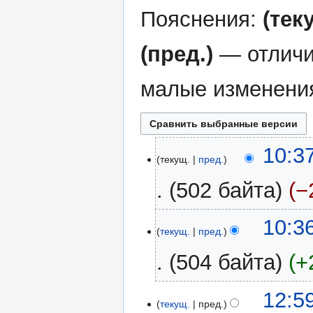
Пояснения:
(тек
(пред.)
— отличи
малые изменени
2
10:3
текущ.
пред.
августа
2020
502 байта
−
Н
10:3
е
текущ.
пред.
т
504 байта
+
о
п
Н
и
30
12:5
е
текущ.
пред.
с
апреля