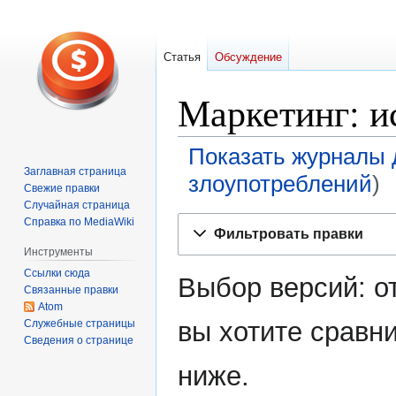
Статья
Обсуждение
Маркетинг: и
Показать журналы 
Заглавная страница
злоупотреблений
)
Свежие правки
Случайная страница
Перейти
Перейти
Справка по MediaWiki
Фильтровать правки
к
к
Инструменты
навигации
поиску
Ссылки сюда
Выбор версий: о
Связанные правки
Atom
вы хотите сравни
Служебные страницы
Сведения о странице
ниже.