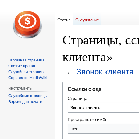
Статья
Обсуждение
Страницы, с
клиента»
Заглавная страница
Свежие правки
←
Звонок клиента
Случайная страница
Справка по MediaWiki
Перейти
Перейти
Инструменты
Ссылки сюда
к
к
Служебные страницы
Страница:
навигации
поиску
Версия для печати
Пространство имён:
все